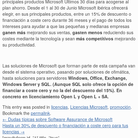
principales productos Microsoft Últimos 30 días para acogerse al
plan ahorro. Desde el 1 al 30 de Junio Microsoft ibérica ofrecerá
elegir, en sus principales productos, entre un 15% de descuento o
financiación a coste cero durante 36 meses y el pago de todos los
intereses para ayudar a que las pequeñas y medianas empresas
ganen más
mejorando sus ventas,
gasten menos
reduciendo sus
costes mediante la tecnología y sean
más competitivos
mejorando
su productividad.
Las soluciones de Microsoft que forman parte de esta campaña van
desde el sistema operativo, pasando por soluciones de ofimática,
hasta soluciones para servidores
Windows, Office, Exchange,
Windows Server y SQL. (Aunque SQL solo ofrece la opción de
financiar a coste cero y no la del descuento del 15%). En
concreto en licenciamiento Open L y Open L + SA.
This entry was posted in
licencias
,
Licencias Microsoft
,
promoción
.
Bookmark the
permalink
.
←
Dudas típicas sobre Software Assurance de Microsoft
Hasta un 30% de descuento o financiación a coste cero para tus
licencias
→
[gravityform id=”1″ title=”true”